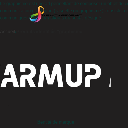
Le graphisme est une art permettant de composer un objet de com
communication graphique ( visuelle ou graphisme ) consiste à é
communiquer une information à un public désigné.
Accueil
Produits identifiés “graphisme”
Identité de marque