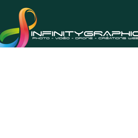
tion Site Internet - Réseaux So
Photo Vidéo Drone - Branding