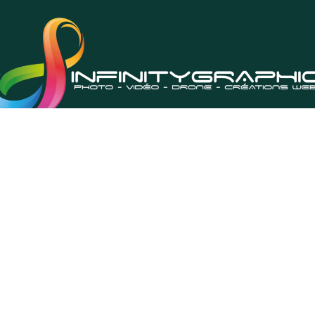
tion Site Internet - Réseaux So
Photo Vidéo Drone - Branding